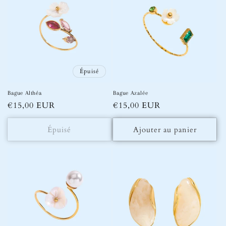
Épuisé
Bague Althéa
Bague Azalée
Prix
€15,00 EUR
Prix
€15,00 EUR
habituel
habituel
Épuisé
Ajouter au panier