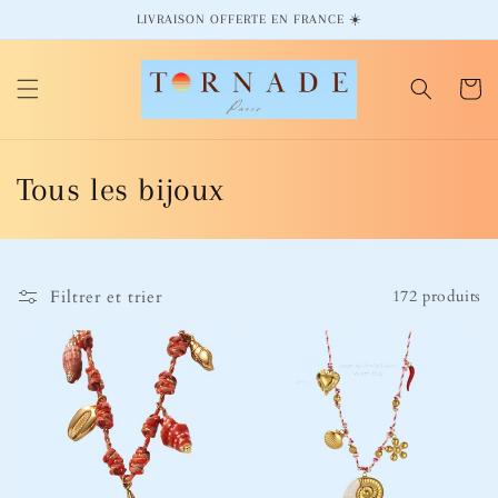
et
LIVRAISON OFFERTE EN FRANCE ☀️
passer
au
contenu
Panier
C
Tous les bijoux
o
l
Filtrer et trier
172 produits
l
e
c
t
i