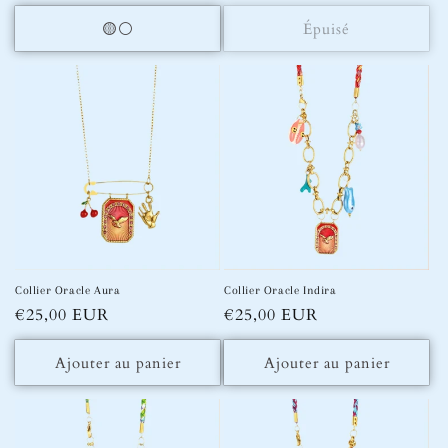
habituel
habituel
🟡⚪️
Épuisé
Collier Oracle Aura
Collier Oracle Indira
Prix
€25,00 EUR
Prix
€25,00 EUR
habituel
habituel
Ajouter au panier
Ajouter au panier