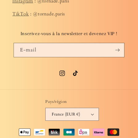
Instagram
: @tornade.paris
TikTok
: @tornade.paris
Inscrivez-vous à la newsletter et devenez VIP !
E-mail
Instagram
TikTok
Pays/région
France (EUR €)
Moyens
de