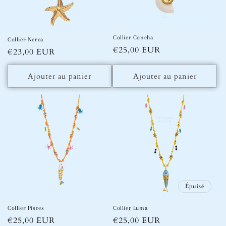
o
n
Collier Concha
Collier Nerea
Prix
€25,00 EUR
Prix
€23,00 EUR
:
habituel
habituel
Ajouter au panier
Ajouter au panier
Épuisé
Collier Pisces
Collier Luma
Prix
€25,00 EUR
Prix
€25,00 EUR