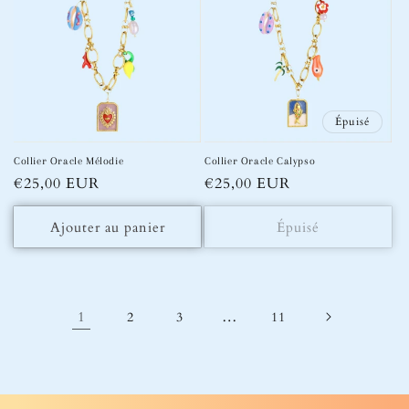
Épuisé
Collier Oracle Mélodie
Collier Oracle Calypso
Prix
€25,00 EUR
Prix
€25,00 EUR
habituel
habituel
Ajouter au panier
Épuisé
1
…
2
3
11