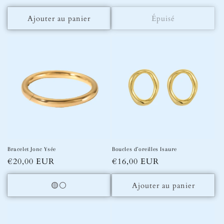
habituel
habituel
Ajouter au panier
Épuisé
Bracelet Jonc Ysée
Boucles d’oreilles Isaure
Prix
€20,00 EUR
Prix
€16,00 EUR
habituel
habituel
🟡⚪️
Ajouter au panier