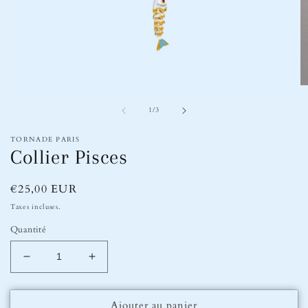
Ouvrir
Ou
le
le
de
média
m
1
/
3
1
2
dans
d
TORNADE PARIS
une
u
Collier Pisces
fenêtre
fe
modale
m
Prix
€25,00 EUR
habituel
Taxes incluses.
Quantité
Réduire
Augmenter
la
la
quantité
quantité
Ajouter au panier
de
de