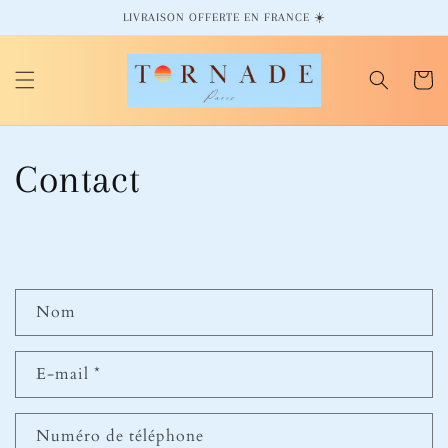
et
LIVRAISON OFFERTE EN FRANCE ☀️
passer
au
contenu
Panier
Contact
F
Nom
o
r
E-mail
*
m
u
l
Numéro de téléphone