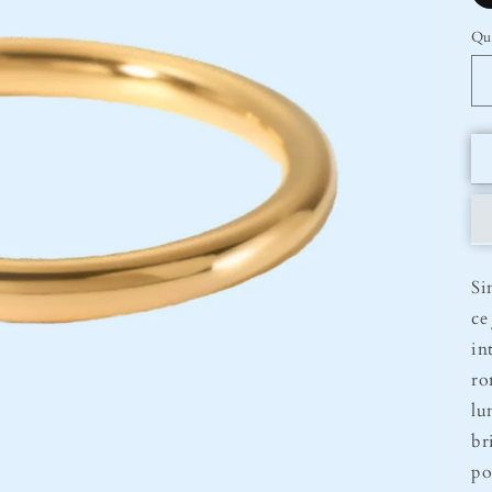
Qu
Si
ce
in
ro
lu
br
po