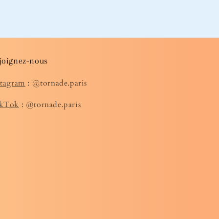
joignez-nous
stagram
: @tornade.paris
kTok
: @tornade.paris