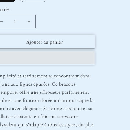
antité
Réduire
Augmenter
la
la
quantité
quantité
Ajouter au panier
de
de
Bracelet
Bracelet
Jonc
Jonc
Ysée
Ysée
mplicité et raffinement se rencontrent dans
 jonc aux lignes épurées. Ce bracelet
temporel offre une silhouette parfaitement
nde et une finition dorée miroir qui capte la
mière avec élégance. Sa forme classique et sa
illance éclatante en font un accessoire
lyvalent qui s'adapte à tous les styles, du plus