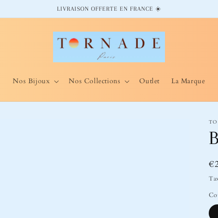
LIVRAISON OFFERTE EN FRANCE ☀️
Nos Bijoux
Nos Collections
Outlet
La Marque
TO
B
Pr
€
ha
Tax
Co