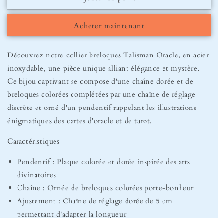
Collier
Collier
Oracle
Oracle
Acheter maintenant
Aura
Aura
Découvrez notre collier breloques Talisman Oracle, en acier
inoxydable, une pièce unique alliant élégance et mystère.
Ce bijou captivant se compose d'une chaîne dorée et de
breloques colorées complétées par une chaîne de réglage
discrète et orné d'un pendentif rappelant les illustrations
énigmatiques des cartes d'oracle et de tarot.
Caractéristiques
Pendentif : Plaque colorée et dorée inspirée des arts
divinatoires
Chaîne : Ornée de breloques colorées porte-bonheur
Ajustement : Chaîne de réglage dorée de 5 cm
permettant d'adapter la longueur