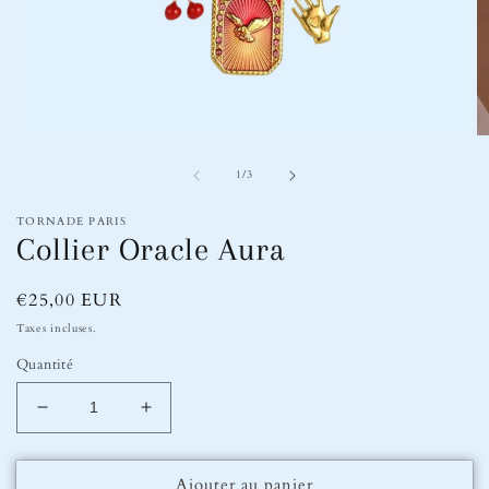
Ouvrir
Ou
le
le
de
média
m
1
/
3
1
2
dans
d
TORNADE PARIS
une
u
Collier Oracle Aura
fenêtre
fe
modale
m
Prix
€25,00 EUR
habituel
Taxes incluses.
Quantité
Réduire
Augmenter
la
la
quantité
quantité
Ajouter au panier
de
de