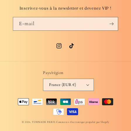
Inscrivez-vous à la newsletter et devenez VIP !
E-mail
Instagram
TikTok
Pays/région
France (EUR €)
Moyens
de
paiement
© 2026,
TORNADE PARIS
Commerce électronique propulsé par Shopify