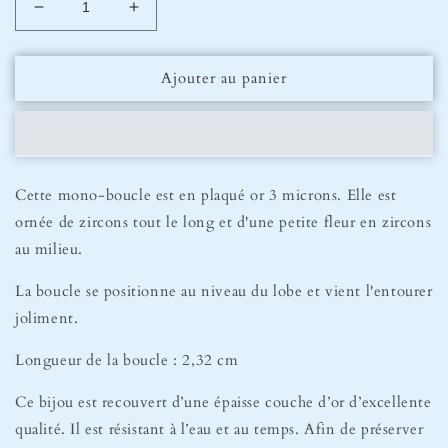
Réduire
Augmenter
la
la
quantité
quantité
Ajouter au panier
de
de
Mono
Mono
Boucle
Boucle
Flora
Flora
Cette mono-boucle est en plaqué or 3 microns. Elle est
ornée de zircons tout le long et d'une petite fleur en zircons
au milieu.
La boucle se positionne au niveau du lobe et vient l'entourer
joliment.
Longueur de la boucle : 2,32 cm
Ce bijou est recouvert d’une épaisse couche d’or d’excellente
qualité. Il est résistant à l’eau et au temps. Afin de préserver