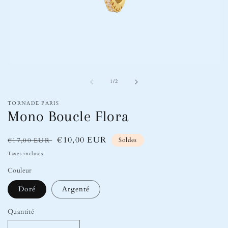
Ouvrir
le
de
média
1
/
2
1
dans
TORNADE PARIS
une
Mono Boucle Flora
fenêtre
modale
Prix
Prix
€10,00 EUR
€17,00 EUR
Soldes
habituel
soldé
Taxes incluses.
Couleur
Doré
Argenté
Quantité