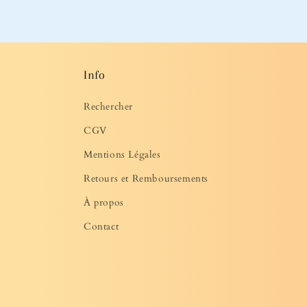
média
2
dans
une
fenêtre
modale
Info
Rechercher
CGV
Mentions Légales
Retours et Remboursements
À propos
Contact