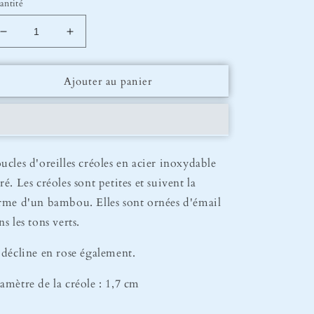
antité
Réduire
Augmenter
la
la
quantité
quantité
Ajouter au panier
de
de
Créoles
Créoles
Bambou
Bambou
Vert
Vert
ucles d'oreilles créoles en acier inoxydable
ré. Les créoles sont petites et suivent la
rme d'un bambou. Elles sont ornées d'émail
ns les tons verts.
 décline en rose également.
amètre de la créole : 1,7 cm