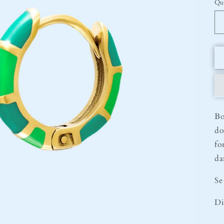
Qu
Bo
do
fo
da
Se
Di