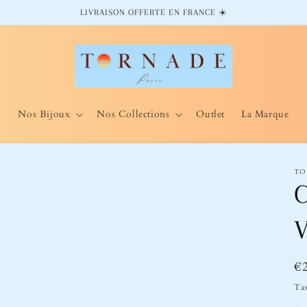
LIVRAISON OFFERTE EN FRANCE ☀️
Nos Bijoux
Nos Collections
Outlet
La Marque
TO
V
Pr
€
ha
Tax