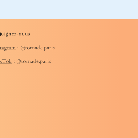
joignez-nous
stagram
: @tornade.paris
kTok
: @tornade.paris