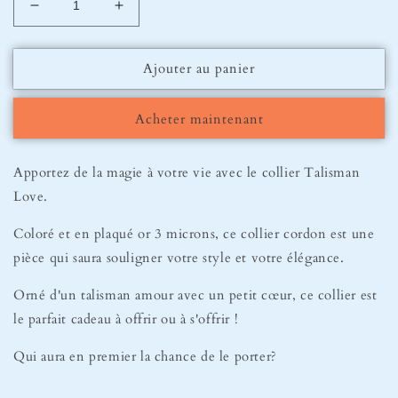
Réduire
Augmenter
la
la
quantité
quantité
Ajouter au panier
de
de
Collier
Collier
Talisman
Talisman
Acheter maintenant
Love
Love
Apportez de la magie à votre vie avec le collier Talisman
Love.
Coloré et en plaqué or 3 microns, ce collier cordon est une
pièce qui saura souligner votre style et votre élégance.
Orné d'un talisman amour avec un petit cœur, ce collier est
le parfait cadeau à offrir ou à s'offrir !
Qui aura en premier la chance de le porter?