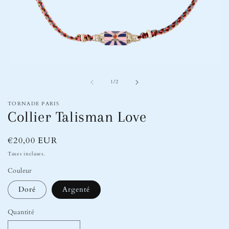
Ouvrir
le
de
média
1
/
2
1
dans
TORNADE PARIS
une
Collier Talisman Love
fenêtre
modale
Prix
€20,00 EUR
habituel
Taxes incluses.
Couleur
Doré
Argenté
Quantité