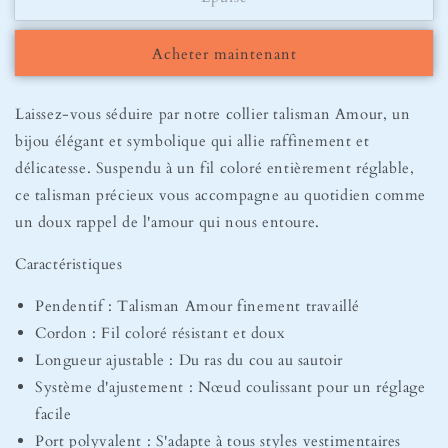
Collier
Collier
Talisman
Talisman
Acheter maintenant
Amour
Amour
Laissez-vous séduire par notre collier talisman Amour, un
bijou élégant et symbolique qui allie raffinement et
délicatesse. Suspendu à un fil coloré entièrement réglable,
ce talisman précieux vous accompagne au quotidien comme
un doux rappel de l'amour qui nous entoure.
Caractéristiques
Pendentif : Talisman Amour finement travaillé
Cordon : Fil coloré résistant et doux
Longueur ajustable : Du ras du cou au sautoir
Système d'ajustement : Nœud coulissant pour un réglage
facile
Port polyvalent : S'adapte à tous styles vestimentaires