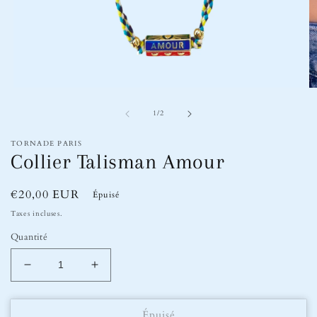
Ouvrir
Ou
le
le
de
média
m
1
/
2
1
2
dans
d
TORNADE PARIS
une
u
Collier Talisman Amour
fenêtre
fe
modale
m
Prix
€20,00 EUR
Épuisé
habituel
Taxes incluses.
Quantité
Réduire
Augmenter
la
la
quantité
quantité
Épuisé
de
de