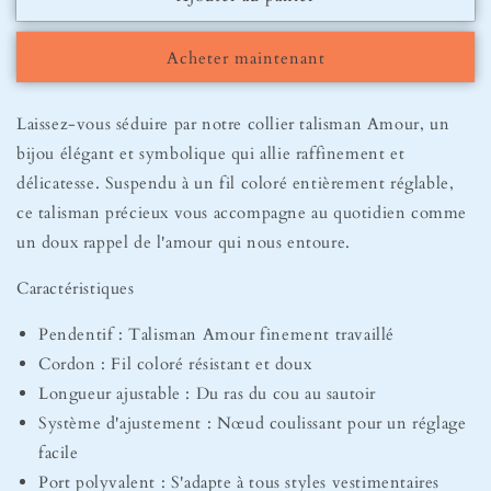
Collier
Collier
Talisman
Talisman
Acheter maintenant
Amour
Amour
Laissez-vous séduire par notre collier talisman Amour, un
bijou élégant et symbolique qui allie raffinement et
délicatesse. Suspendu à un fil coloré entièrement réglable,
ce talisman précieux vous accompagne au quotidien comme
un doux rappel de l'amour qui nous entoure.
Caractéristiques
Pendentif : Talisman Amour finement travaillé
Cordon : Fil coloré résistant et doux
Longueur ajustable : Du ras du cou au sautoir
Système d'ajustement : Nœud coulissant pour un réglage
facile
Port polyvalent : S'adapte à tous styles vestimentaires