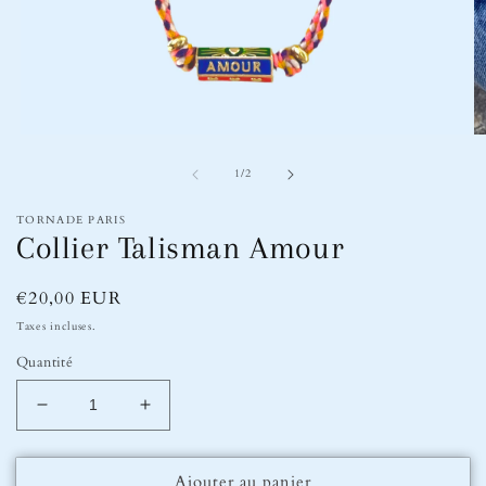
Ouvrir
Ou
le
le
de
média
m
1
/
2
1
2
dans
d
TORNADE PARIS
une
u
Collier Talisman Amour
fenêtre
fe
modale
m
Prix
€20,00 EUR
habituel
Taxes incluses.
Quantité
Réduire
Augmenter
la
la
quantité
quantité
Ajouter au panier
de
de