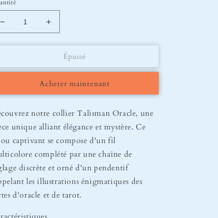
antité
Réduire
Augmenter
la
la
quantité
quantité
Épuisé
de
de
Collier
Collier
Oracle
Oracle
Acheter maintenant
Toucan
Toucan
couvrez notre collier Talisman Oracle, une
èce unique alliant élégance et mystère. Ce
jou captivant se compose d'un fil
lticolore complété par une chaîne de
glage discrète et orné d'un pendentif
ppelant les illustrations énigmatiques des
rtes d'oracle et de tarot.
ractéristiques