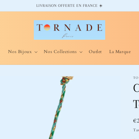
LIVRAISON OFFERTE EN FRANCE ☀️
Nos Bijoux
Nos Collections
Outlet
La Marque
TO
C
Pr
€
ha
Tax