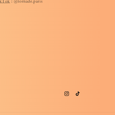
kTok
: @tornade.paris
Instagram
TikTok