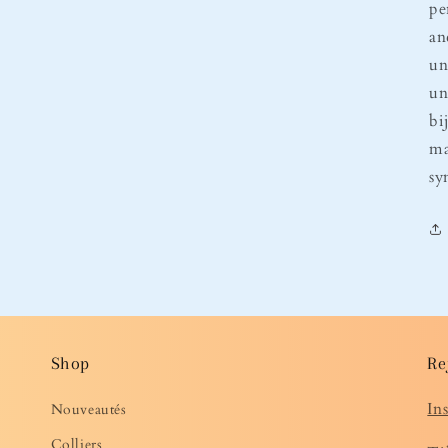
pe
an
un
un
bi
ma
sy
Shop
Re
In
Nouveautés
Colliers