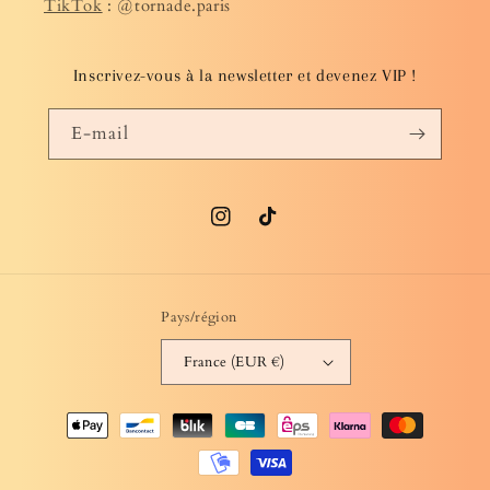
TikTok
: @tornade.paris
Inscrivez-vous à la newsletter et devenez VIP !
E-mail
Instagram
TikTok
Pays/région
France (EUR €)
Moyens
de
paiement