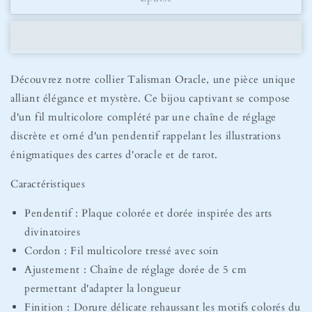
Collier
Collier
Oracle
Oracle
Sierra
Sierra
Découvrez notre collier Talisman Oracle, une pièce unique
alliant élégance et mystère. Ce bijou captivant se compose
d'un fil multicolore complété par une chaîne de réglage
discrète et orné d'un pendentif rappelant les illustrations
énigmatiques des cartes d'oracle et de tarot.
Caractéristiques
Pendentif : Plaque colorée et dorée inspirée des arts
divinatoires
Cordon : Fil multicolore tressé avec soin
Ajustement : Chaîne de réglage dorée de 5 cm
permettant d'adapter la longueur
Finition : Dorure délicate rehaussant les motifs colorés du