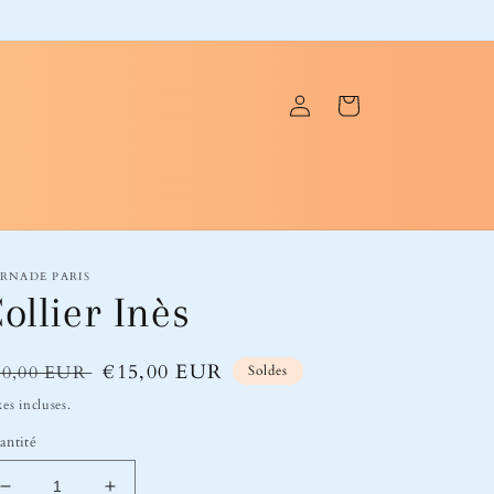
Connexion
Panier
RNADE PARIS
ollier Inès
ix
Prix
€15,00 EUR
30,00 EUR
Soldes
bituel
soldé
es incluses.
antité