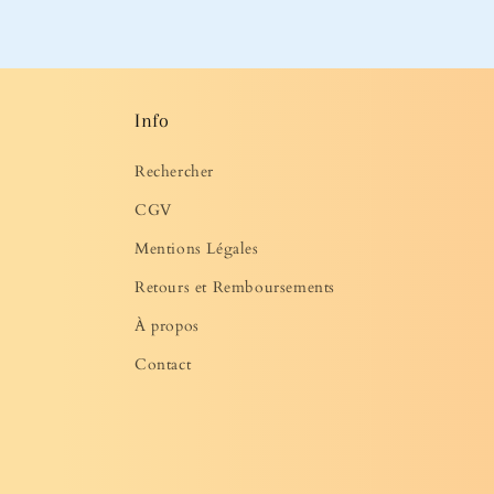
média
2
dans
une
fenêtre
modale
Info
Rechercher
CGV
Mentions Légales
Retours et Remboursements
À propos
Contact