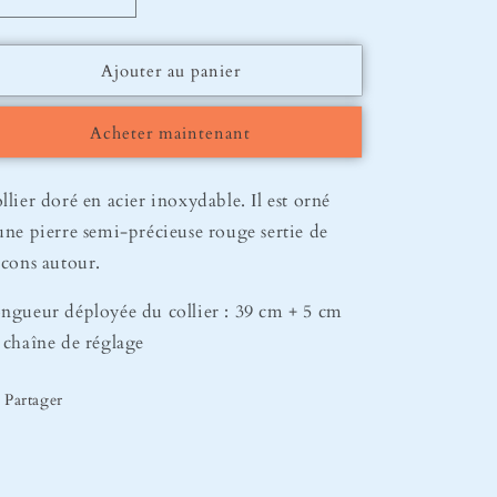
Réduire
Augmenter
la
la
quantité
quantité
Ajouter au panier
de
de
Collier
Collier
Inès
Inès
Acheter maintenant
llier doré en acier inoxydable. Il est orné
une pierre semi-précieuse rouge sertie de
rcons autour.
ngueur déployée du collier : 39 cm + 5 cm
 chaîne de réglage
Partager