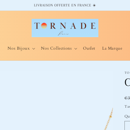
LIVRAISON OFFERTE EN FRANCE ☀️
Nos Bijoux
Nos Collections
Outlet
La Marque
TO
C
Pr
€
ha
Tax
Qu