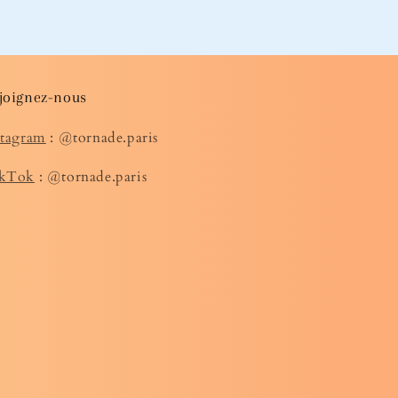
joignez-nous
stagram
: @tornade.paris
kTok
: @tornade.paris