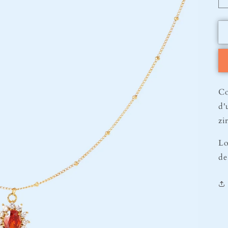
Co
d'
zi
Lo
de