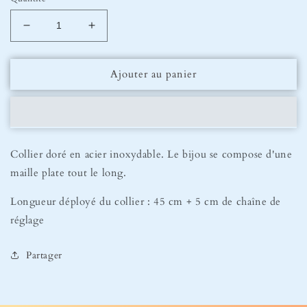
Réduire
Augmenter
la
la
quantité
quantité
Ajouter au panier
de
de
Collier
Collier
Eva
Eva
Collier doré en acier inoxydable. Le bijou se compose d'une
maille plate tout le long.
Longueur déployé du collier : 45 cm + 5 cm de chaîne de
réglage
Partager