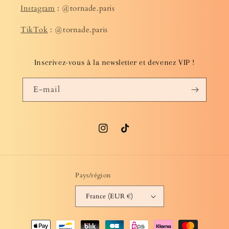
Instagram
: @tornade.paris
TikTok
: @tornade.paris
Inscrivez-vous à la newsletter et devenez VIP !
E-mail
Instagram
TikTok
Pays/région
France (EUR €)
Moyens