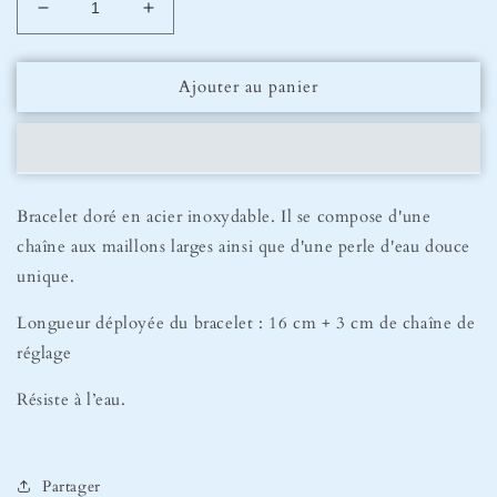
Réduire
Augmenter
la
la
quantité
quantité
Ajouter au panier
de
de
Bracelet
Bracelet
Perla
Perla
Bracelet doré en acier inoxydable. Il se compose d'une
chaîne aux maillons larges ainsi que d'une perle d'eau douce
unique.
Longueur déployée du bracelet : 16 cm + 3 cm de chaîne de
réglage
Résiste à l’eau.
Partager