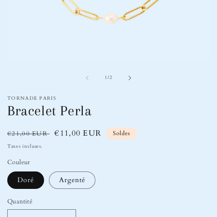
Ouvrir
le
de
média
1
/
2
1
dans
TORNADE PARIS
une
Bracelet Perla
fenêtre
modale
Prix
Prix
€11,00 EUR
€21,00 EUR
Soldes
habituel
soldé
Taxes incluses.
Couleur
Doré
Argenté
Quantité