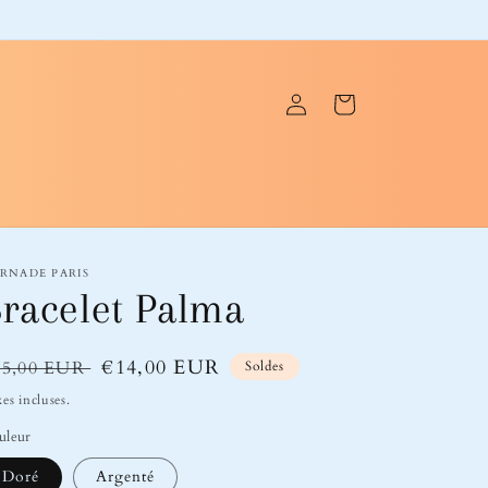
Connexion
Panier
RNADE PARIS
racelet Palma
ix
Prix
€14,00 EUR
25,00 EUR
Soldes
bituel
soldé
es incluses.
uleur
Doré
Argenté