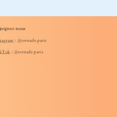
joignez-nous
stagram
: @tornade.paris
kTok
: @tornade.paris