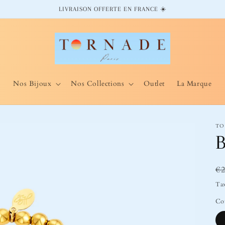
LIVRAISON OFFERTE EN FRANCE ☀️
Nos Bijoux
Nos Collections
Outlet
La Marque
TO
B
Pr
€
ha
Tax
Co