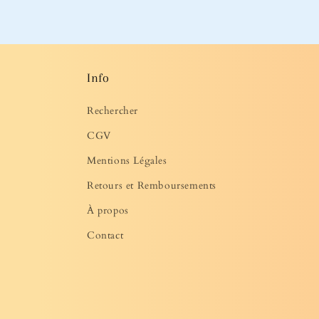
média
2
dans
une
fenêtre
modale
Info
Rechercher
CGV
Mentions Légales
Retours et Remboursements
À propos
Contact