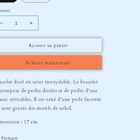
antité
Réduire
Augmenter
la
la
quantité
quantité
Ajouter au panier
de
de
Bracelet
Bracelet
Palma
Palma
Acheter maintenant
acelet doré en acier inoxydable. Le bracelet
 compose de perles dorées et de perles d'eau
uce véritables. Il est orné d'une perle facettée
 sont gravés des motifs de soleil.
mension : 17 cm
Partager