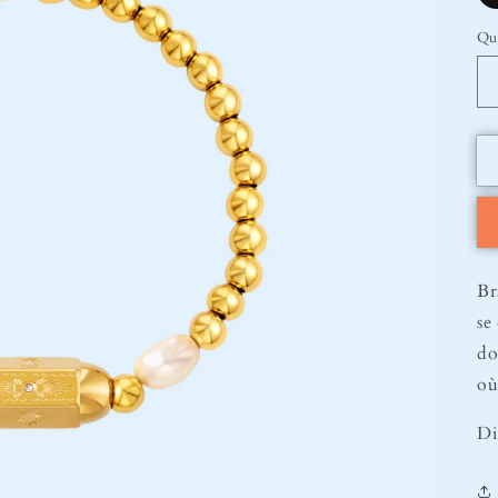
Qu
Br
se
do
où
Di