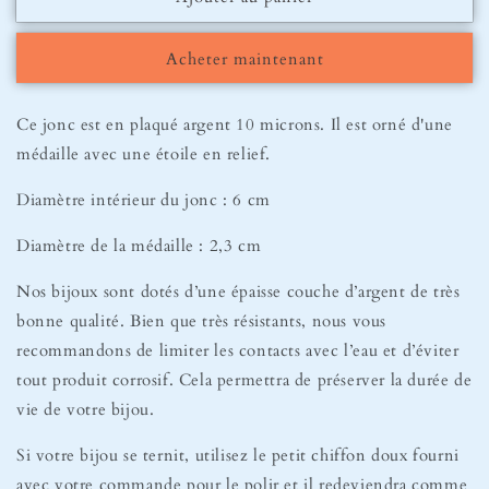
Bracelet
Bracelet
Jonc
Jonc
Acheter maintenant
Nova
Nova
Ce jonc est en plaqué argent 10 microns. Il est orné d'une
médaille avec une étoile en relief.
Diamètre intérieur du jonc : 6 cm
Diamètre de la médaille : 2,3 cm
Nos bijoux sont dotés d’une épaisse couche d’argent de très
bonne qualité. Bien que très résistants, nous vous
recommandons de limiter les contacts avec l’eau et d’éviter
tout produit corrosif. Cela permettra de préserver la durée de
vie de votre bijou.
Si votre bijou se ternit, utilisez le petit chiffon doux fourni
avec votre commande pour le polir et il redeviendra comme