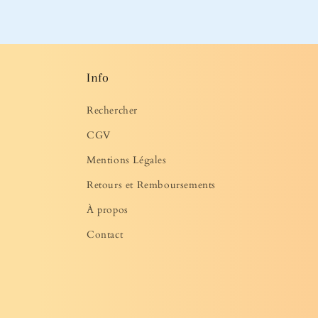
média
2
dans
une
fenêtre
modale
Info
Rechercher
CGV
Mentions Légales
Retours et Remboursements
À propos
Contact