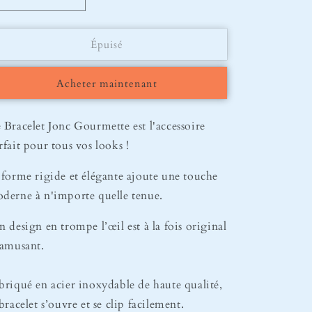
Réduire
Augmenter
la
la
quantité
quantité
Épuisé
de
de
Bracelet
Bracelet
Jonc
Jonc
Acheter maintenant
Gold
Gold
 Bracelet Jonc Gourmette est l'accessoire
rfait pour tous vos looks !
 forme rigide et élégante ajoute une touche
derne à n'importe quelle tenue.
n design en trompe l’œil est à la fois original
 amusant.
briqué en acier inoxydable de haute qualité,
 bracelet s’ouvre et se clip facilement.