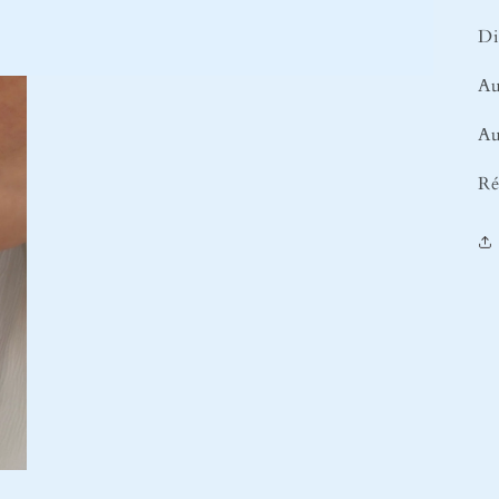
Di
Au
Au
Ré