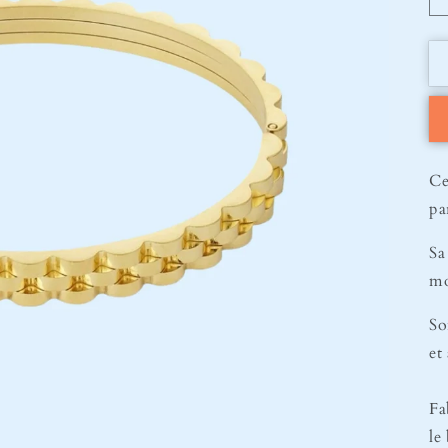
Ce
pa
Sa
mo
So
et
Fa
le