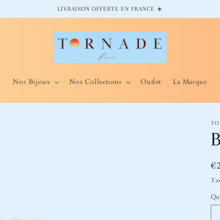
LIVRAISON OFFERTE EN FRANCE ☀️
Nos Bijoux
Nos Collections
Outlet
La Marque
TO
B
Pr
€
ha
Tax
Qu