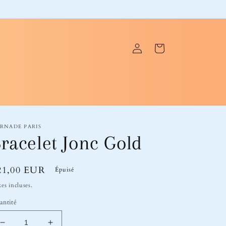
Connexion
Panier
RNADE PARIS
racelet Jonc Gold
ix
21,00 EUR
Épuisé
bituel
es incluses.
antité