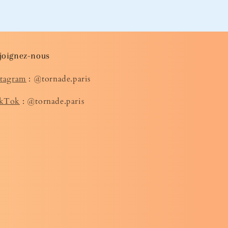
joignez-nous
stagram
: @tornade.paris
kTok
: @tornade.paris