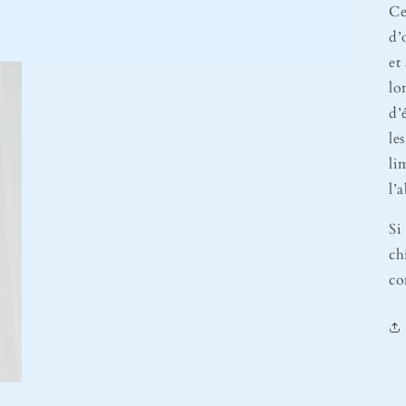
Ce
d’
et
lo
d’
le
li
l’
Si
ch
co