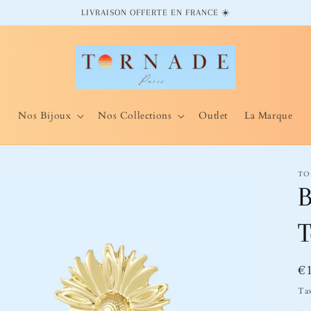
LIVRAISON OFFERTE EN FRANCE ☀️
Nos Bijoux
Nos Collections
Outlet
La Marque
TO
B
T
Pr
€
ha
Tax