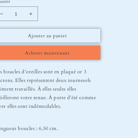
antité
Réduire
Augmenter
la
la
quantité
quantité
Ajouter au panier
de
de
Boucles
Boucles
d’oreilles
d’oreilles
Acheter maintenant
Tournesol
Tournesol
s boucles d’oreilles sont en plaqué or 3
crons. Elles représentent deux tournesols
liment travaillés. À elles seules elles
billeront votre tenue. À porte d’été comme
ver elles sont indémodables.
ngueur boucles : 6,50 cm.