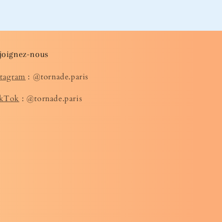
joignez-nous
stagram
: @tornade.paris
kTok
: @tornade.paris