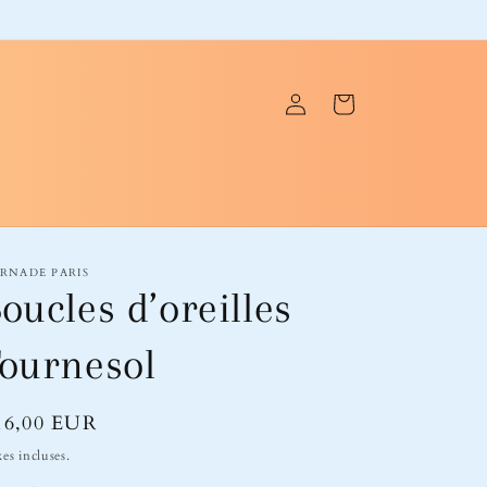
Connexion
Panier
RNADE PARIS
oucles d’oreilles
ournesol
ix
16,00 EUR
bituel
es incluses.