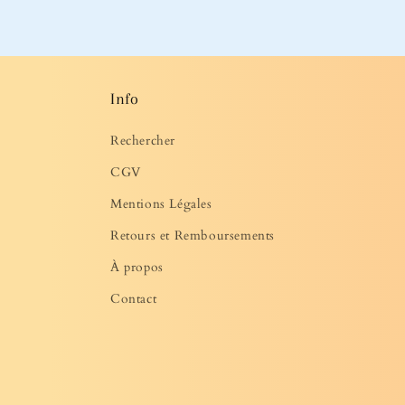
média
2
dans
une
fenêtre
modale
Info
Rechercher
CGV
Mentions Légales
Retours et Remboursements
À propos
Contact