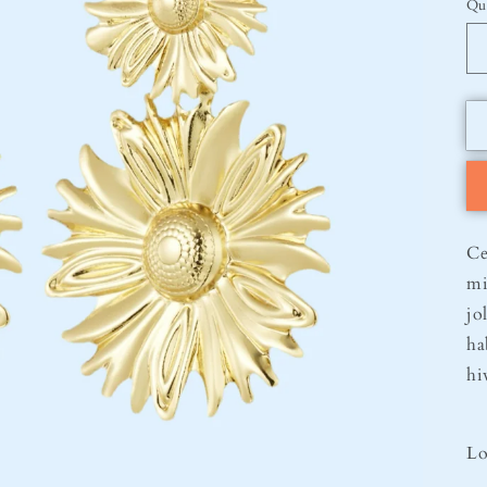
Qu
Ce
mi
jo
ha
hi
Lo