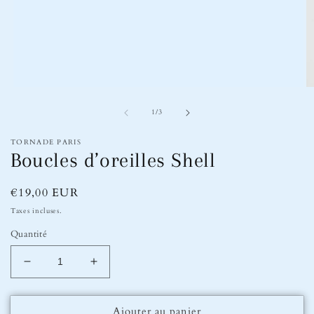
Ouvrir
Ou
le
le
de
média
m
1
/
3
1
2
dans
d
TORNADE PARIS
une
u
Boucles d’oreilles Shell
fenêtre
fe
modale
m
Prix
€19,00 EUR
habituel
Taxes incluses.
Quantité
Réduire
Augmenter
la
la
quantité
quantité
Ajouter au panier
de
de