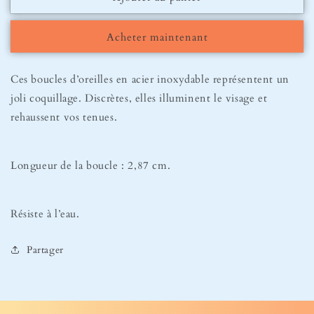
Boucles
Boucles
d’oreilles
d’oreilles
Acheter maintenant
Shell
Shell
Ces boucles d’oreilles en acier inoxydable représentent un
joli coquillage. Discrètes, elles illuminent le visage et
rehaussent vos tenues.
Longueur de la boucle : 2,87 cm.
Résiste à l’eau.
Partager