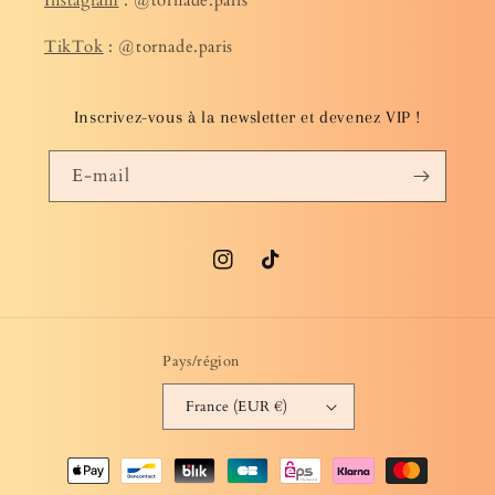
Instagram
: @tornade.paris
TikTok
: @tornade.paris
Inscrivez-vous à la newsletter et devenez VIP !
E-mail
Instagram
TikTok
Pays/région
France (EUR €)
Moyens
de