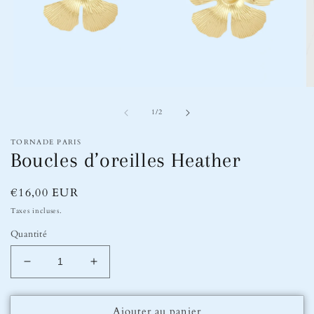
Ouvrir
Ou
le
le
de
média
m
1
/
2
1
2
dans
d
TORNADE PARIS
une
u
Boucles d’oreilles Heather
fenêtre
fe
modale
m
Prix
€16,00 EUR
habituel
Taxes incluses.
Quantité
Réduire
Augmenter
la
la
quantité
quantité
Ajouter au panier
de
de