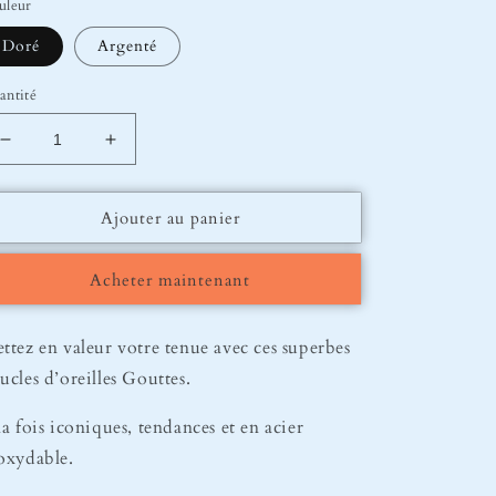
uleur
Doré
Argenté
antité
Réduire
Augmenter
la
la
quantité
quantité
Ajouter au panier
de
de
Boucles
Boucles
d’oreilles
d’oreilles
Acheter maintenant
Gouttes
Gouttes
ttez en valeur votre tenue avec ces superbes
ucles d’oreilles Gouttes.
la fois iconiques, tendances et en acier
oxydable.