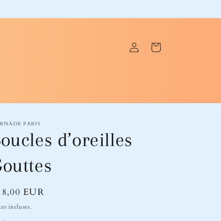
Connexion
Panier
RNADE PARIS
oucles d’oreilles
outtes
ix
18,00 EUR
bituel
es incluses.