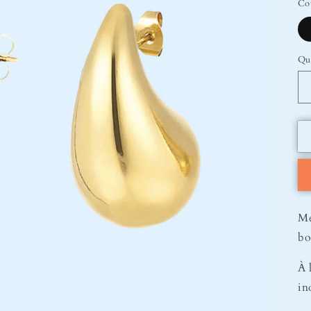
Co
Qu
Me
bo
À 
in