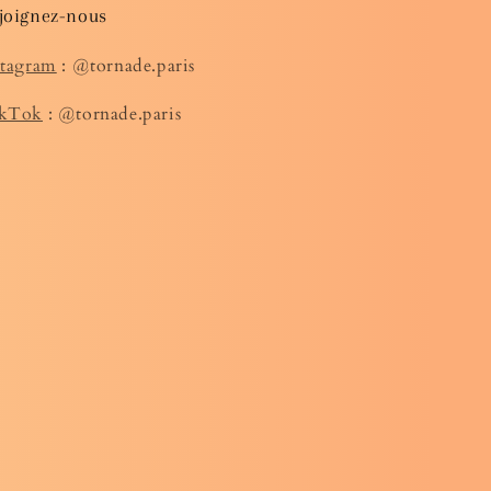
joignez-nous
stagram
: @tornade.paris
kTok
: @tornade.paris