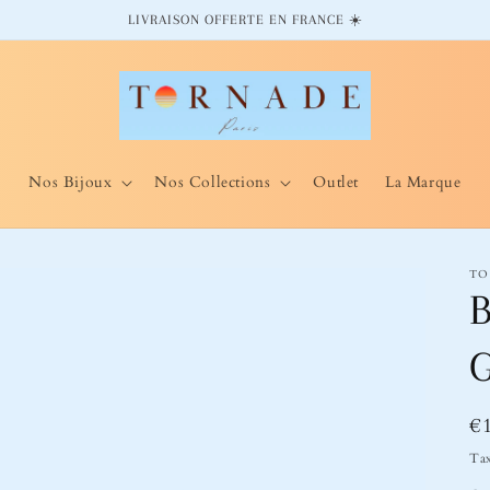
LIVRAISON OFFERTE EN FRANCE ☀️
Nos Bijoux
Nos Collections
Outlet
La Marque
TO
B
G
Pr
€
ha
Tax