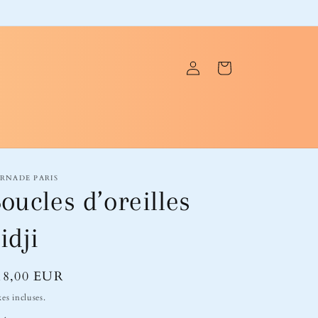
Connexion
Panier
RNADE PARIS
oucles d’oreilles
idji
ix
18,00 EUR
bituel
es incluses.