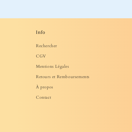
média
3
dans
une
fenêtre
modale
Info
Rechercher
CGV
Mentions Légales
Retours et Remboursements
À propos
Contact