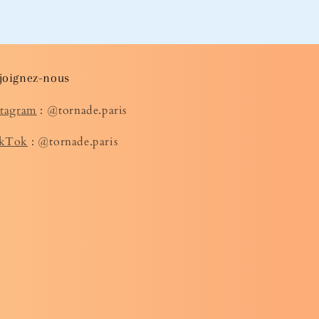
joignez-nous
stagram
: @tornade.paris
kTok
: @tornade.paris