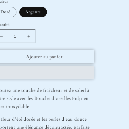
uleur
Doré
Argenté
antité
Réduire
Augmenter
la
la
quantité
quantité
Ajouter au panier
de
de
Boucles
Boucles
d’oreilles
d’oreilles
Fidji
Fidji
outez une touche de fraîcheur et de soleil à
tre style avec les Boucles d’oreilles Fidji en
ier inoxydable.
 fleur d’été dorée et les perles d’eau douce
portent une élégance décontractée, parfaite