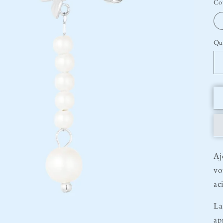
Co
Qu
Aj
vo
ac
La
ap