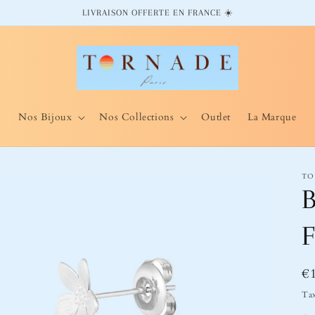
LIVRAISON OFFERTE EN FRANCE ☀️
Nos Bijoux
Nos Collections
Outlet
La Marque
TO
B
F
Pr
€
ha
Tax