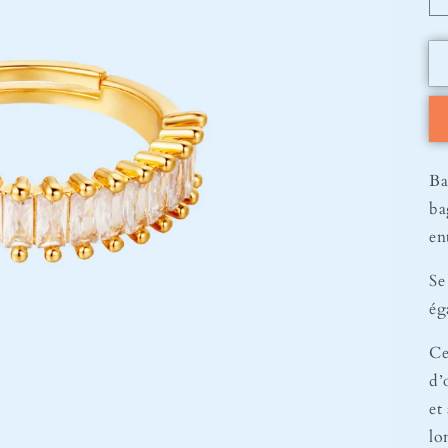
Ba
ba
en
Se
ég
Ce
d’
et
lo