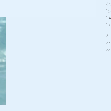
d’
le
li
l’
Si
ch
co