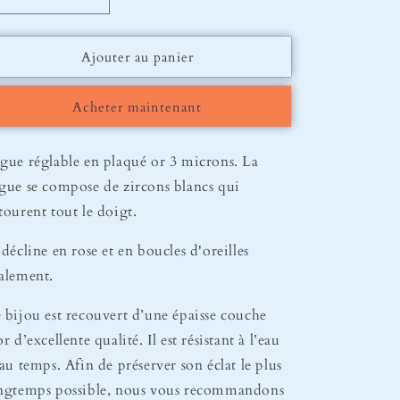
Réduire
Augmenter
la
la
quantité
quantité
Ajouter au panier
de
de
Bague
Bague
Victoria
Victoria
Acheter maintenant
gue réglable en plaqué or 3 microns. La
gue se compose de zircons blancs qui
tourent tout le doigt.
 décline en rose et en boucles d'oreilles
alement.
 bijou est recouvert d’une épaisse couche
or d’excellente qualité. Il est résistant à l’eau
 au temps. Afin de préserver son éclat le plus
ngtemps possible, nous vous recommandons