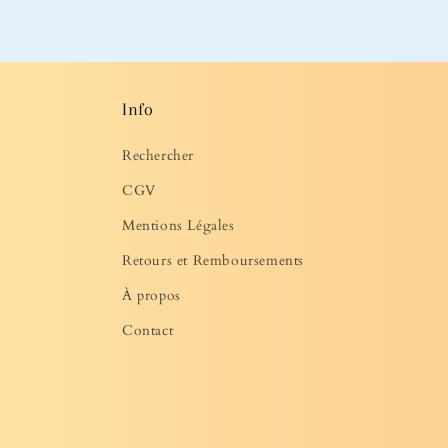
média
2
dans
une
fenêtre
modale
Info
Rechercher
CGV
Mentions Légales
Retours et Remboursements
À propos
Contact