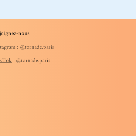
joignez-nous
stagram
: @tornade.paris
kTok
: @tornade.paris