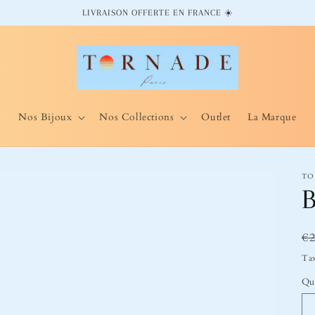
LIVRAISON OFFERTE EN FRANCE ☀️
Nos Bijoux
Nos Collections
Outlet
La Marque
TO
B
Pr
€
ha
Tax
Qu