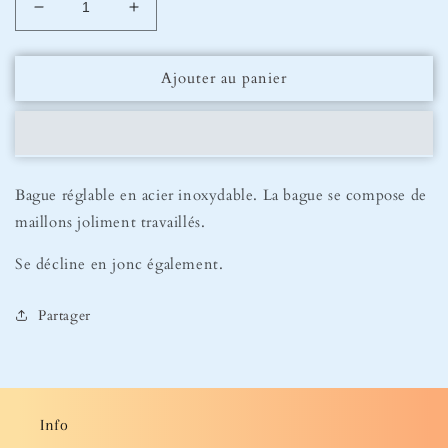
Réduire
Augmenter
la
la
quantité
quantité
Ajouter au panier
de
de
Bague
Bague
Théa
Théa
Bague réglable en acier inoxydable. La bague se compose de
maillons joliment travaillés.
Se décline en jonc également.
Partager
Info