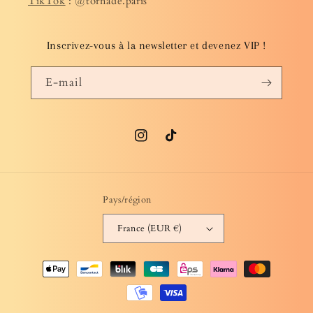
TikTok
: @tornade.paris
Inscrivez-vous à la newsletter et devenez VIP !
E-mail
Instagram
TikTok
Pays/région
France (EUR €)
Moyens
de
paiement