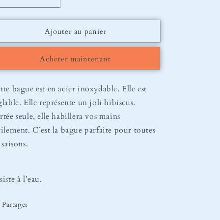
Réduire
Augmenter
la
la
quantité
quantité
Ajouter au panier
de
de
Bague
Bague
Blossom
Blossom
Acheter maintenant
tte bague est en acier inoxydable. Elle est
glable. Elle représente un joli hibiscus.
rtée seule, elle habillera vos mains
cilement. C’est la bague parfaite pour toutes
s saisons.
siste à l’eau.
Partager