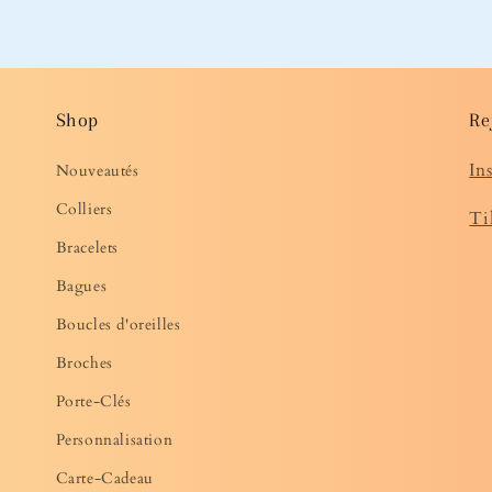
média
3
dans
une
fenêtre
modale
Shop
Re
In
Nouveautés
Colliers
Ti
Bracelets
Bagues
Boucles d'oreilles
Broches
Porte-Clés
Personnalisation
Carte-Cadeau