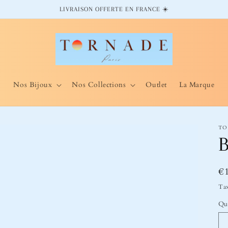
LIVRAISON OFFERTE EN FRANCE ☀️
Nos Bijoux
Nos Collections
Outlet
La Marque
TO
B
Pr
€
ha
Tax
Qu