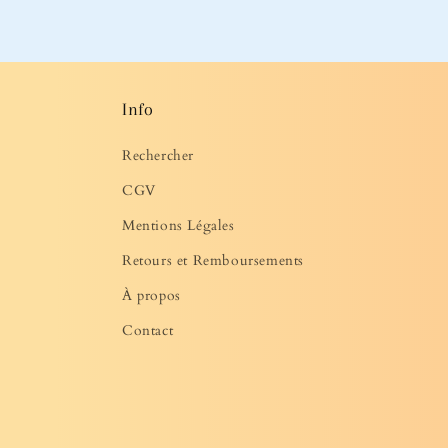
média
2
dans
une
fenêtre
modale
Info
Rechercher
CGV
Mentions Légales
Retours et Remboursements
À propos
Contact