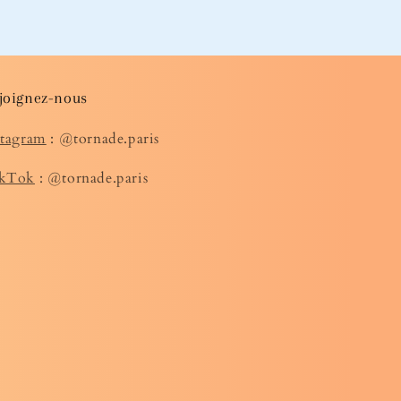
joignez-nous
stagram
: @tornade.paris
kTok
: @tornade.paris