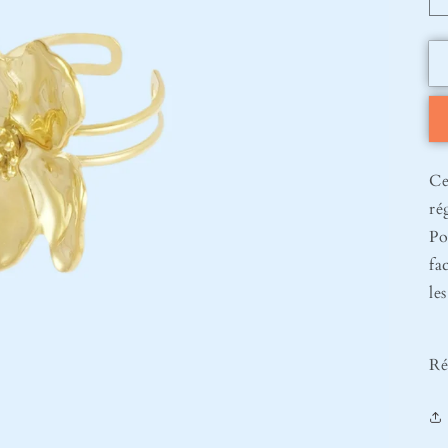
Ce
ré
Po
fa
le
Ré