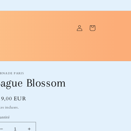
Connexion
Panier
RNADE PARIS
ague Blossom
ix
19,00 EUR
bituel
es incluses.
antité